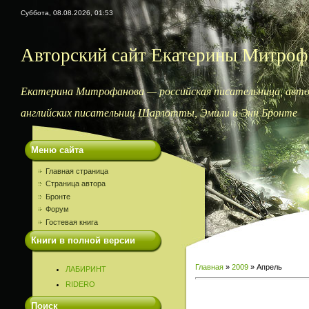
Суббота, 08.08.2026, 01:53
Авторский сайт Екатерины Митроф
Екатерина Митрофанова — российская писательница, автор
английских писательниц Шарлотты, Эмили и Энн Бронте
Меню сайта
Главная страница
Страница автора
Бронте
Форум
Гостевая книга
Книги в полной версии
Главная
»
2009
»
Апрель
ЛАБИРИНТ
RIDERO
Поиск