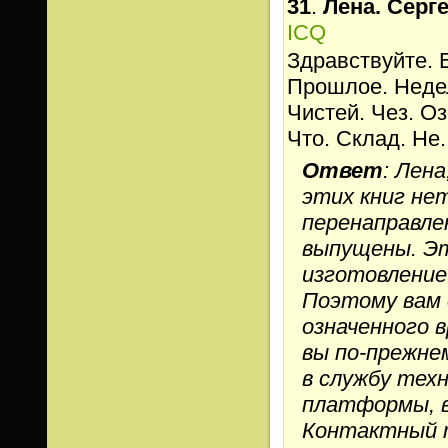
31
.
Лена. Серг
ICQ
Здравствуйте. 
Прошлое. Недел
Чистей. Чез. Оз
Что. Склад. Не.
Ответ
: Лен
этих книг нет
перенаправле
выпущены. Эт
изготовление 
Поэтому вам 
означенного в
вы по-прежне
в службу тех
платформы, в
Контактный т