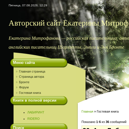
Пятница, 07.08.2026, 12:29
Авторский сайт Екатерины Митроф
Екатерина Митрофанова — российская писательница, автор
английских писательниц Шарлотты, Эмили и Энн Бронте
Меню сайта
Главная страница
Страница автора
Бронте
Форум
Гостевая книга
Книги в полной версии
Главная
»
Гостевая книга
ЛАБИРИНТ
RIDERO
Показано
1
-
6
из
36
сообщений
Поиск