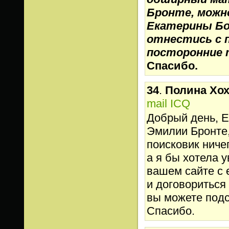
Бронте, можн
Екатерины Бо
отнестись с 
посторонние 
Спасибо.
34
.
Полина Хо
mail
ICQ
Добрый день, Е
Эмилии Бронте,
поисковик ничег
а я бы хотела у
вашем сайте с 
и договориться 
вы можете подс
Спасибо.