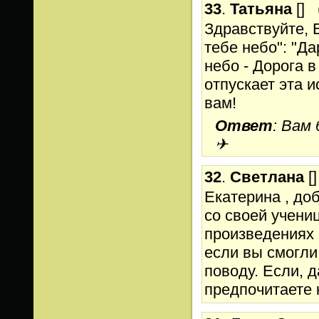
33
.
Татьяна
[
]
Здравствуйте, 
тебе небо": "Д
небо - Дорога в
отпускает эта 
вам!
Ответ
: Вам
✈
32
.
Светлана
[
]
Екатерина , до
со своей учени
произведениях 
если вы смогли
поводу. Если, 
предпочитаете к