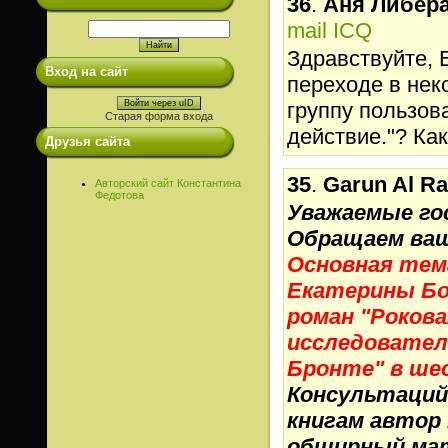
36
.
Аня Либер
mail
ICQ
Здравствуйте, 
Вход на сайт
переходе в нек
группу пользов
Войти через uID
Старая форма входа
действие."? Ка
Друзья сайта
35
.
Garun Al Ra
Авторский сайт Константина
Федотова
Уважаемые го
Обращаем ваш
Основная тема
Екатерины Бо
роман "Роков
исследовател
Бронте" в ше
Консультаций
книгам автор 
обширный мат